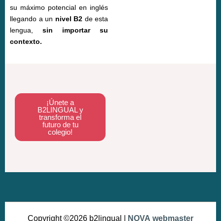
su máximo potencial en inglés
llegando a un
nivel B2
de esta
lengua,
sin importar su
contexto
.
¡Únete a
B2LINGUAL y
transforma el
futuro de tu
colegio!
Copyright ©2026 b2lingual |
NOVA
webmaster