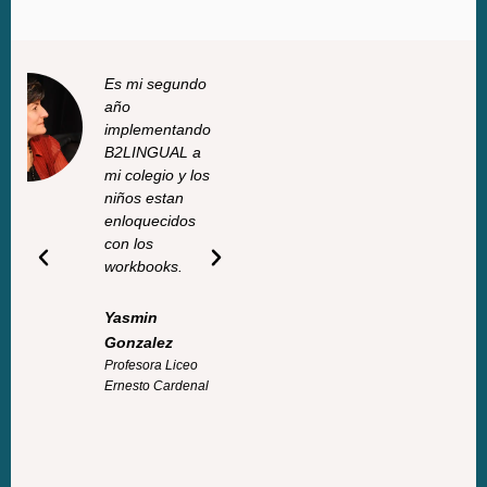
Es mi segundo
Lorem
año
ipsum dolor
implementando
sit amet,
B2LINGUAL a
consectetur
mi colegio y los
adipiscing
niños estan
elit. Ut elit
enloquecidos
tellus,
con los
luctus nec
workbooks.
ullamcorper
mattis,
pulvinar
Yasmin
dapibus
Gonzalez
leo.
Profesora Liceo
Ernesto Cardenal
John Doe
CEO